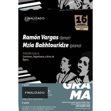
Otoño Lírico
FINALIZADO
PASIÓN GALA:
Otoño Lírico 2021.
Ramón Vargas
(tenor) Mzia
Bakhtouridze
(piano)
FINALIZADO
Otoño Lírico