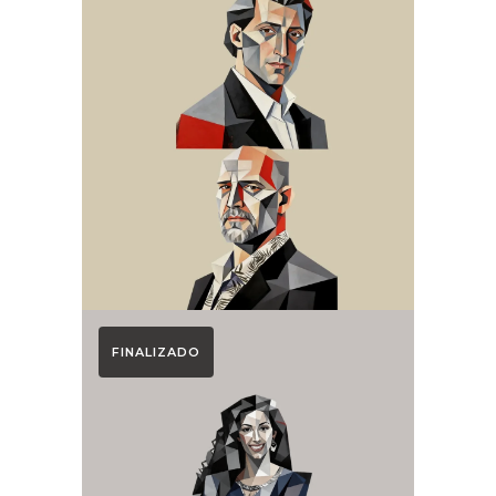
Otoño Lírico
GRANDES VOCES
2026. JORGE DE
LEÓN Y JUAN
JESÚS RODRÍGUEZ
FINALIZADO
Otoño Lírico
Presentación de
la Temporada