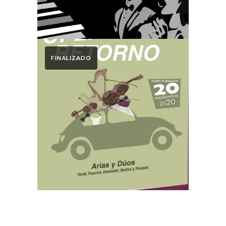
FINALIZADO
Otoño Lírico
OPERACIÓN
RETORNO. Otoño
Lírico 2020