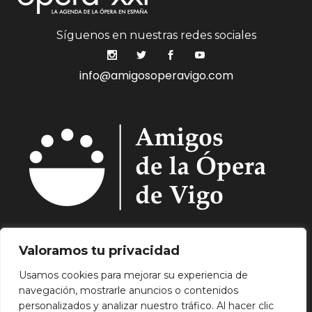
Síguenos en nuestras redes sociales
info@amigosoperavigo.com
Quiénes Somos.
Asóciate.
Mecenazgo.
Valoramos tu privacidad
Programación.
Hemeroteca.
Noticias.
Usamos cookies para mejorar su experiencia de
Contacto.
navegación, mostrarle anuncios o contenidos
Aviso Legal.
Política de Privacidad.
Política de
personalizados y analizar nuestro tráfico. Al hacer clic