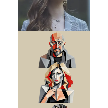
2026
Otoño Lírico
Grandes Voces
2026. Celso
Albelo y Desirée
Rancatore