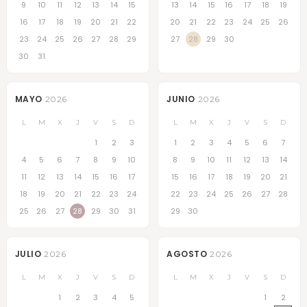
9
10
11
12
13
14
15
13
14
15
16
17
18
19
16
17
18
19
20
21
22
20
21
22
23
24
25
26
23
24
25
26
27
28
29
27
28
29
30
30
31
MAYO
JUNIO
2026
2026
L
M
X
J
V
S
D
L
M
X
J
V
S
D
1
2
3
1
2
3
4
5
6
7
4
5
6
7
8
9
10
8
9
10
11
12
13
14
11
12
13
14
15
16
17
15
16
17
18
19
20
21
18
19
20
21
22
23
24
22
23
24
25
26
27
28
25
26
27
28
29
30
31
29
30
JULIO
AGOSTO
2026
2026
L
M
X
J
V
S
D
L
M
X
J
V
S
D
1
2
3
4
5
1
2