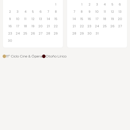
1
1
2
3
4
5
6
2
3
4
5
6
7
8
7
8
9
10
11
12
13
9
10
11
12
13
14
15
14
15
16
17
18
19
20
16
17
18
19
20
21
22
21
22
23
24
25
26
27
23
24
25
26
27
28
29
28
29
30
31
30
11º Ciclo Cine & Ópera
Otoño Lírico