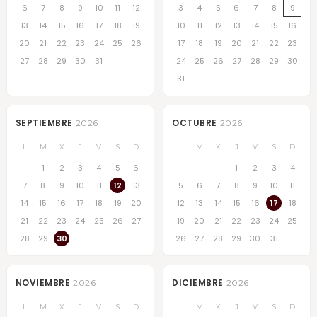
6
7
8
9
10
11
12
3
4
5
6
7
8
9
13
14
15
16
17
18
19
10
11
12
13
14
15
16
20
21
22
23
24
25
26
17
18
19
20
21
22
23
27
28
29
30
31
24
25
26
27
28
29
30
31
SEPTIEMBRE
OCTUBRE
2026
2026
L
M
X
J
V
S
D
L
M
X
J
V
S
D
1
2
3
4
5
6
1
2
3
4
7
8
9
10
11
12
13
5
6
7
8
9
10
11
14
15
16
17
18
19
20
12
13
14
15
16
17
18
21
22
23
24
25
26
27
19
20
21
22
23
24
25
28
29
30
26
27
28
29
30
31
NOVIEMBRE
DICIEMBRE
2026
2026
L
M
X
J
V
S
D
L
M
X
J
V
S
D