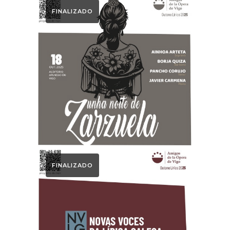
FINALIZADO
Otoño Lírico
UNA NOCHE DE
ZARZUELA
FINALIZADO
Otoño Lírico
NOVAS VOCES DA
LÍRICA GALEGA