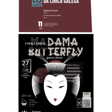
2025
FINALIZADO
Otoño Lírico
Madama
Butterfly. Otoño
Lírico 2024