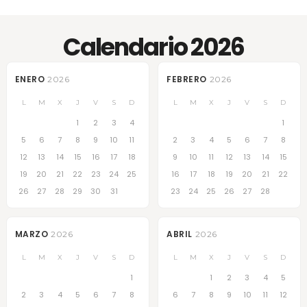
Calendario 2026
ENERO
FEBRERO
2026
2026
L
M
X
J
V
S
D
L
M
X
J
V
S
D
1
2
3
4
1
5
6
7
8
9
10
11
2
3
4
5
6
7
8
12
13
14
15
16
17
18
9
10
11
12
13
14
15
19
20
21
22
23
24
25
16
17
18
19
20
21
22
26
27
28
29
30
31
23
24
25
26
27
28
MARZO
ABRIL
2026
2026
L
M
X
J
V
S
D
L
M
X
J
V
S
D
1
1
2
3
4
5
2
3
4
5
6
7
8
6
7
8
9
10
11
12