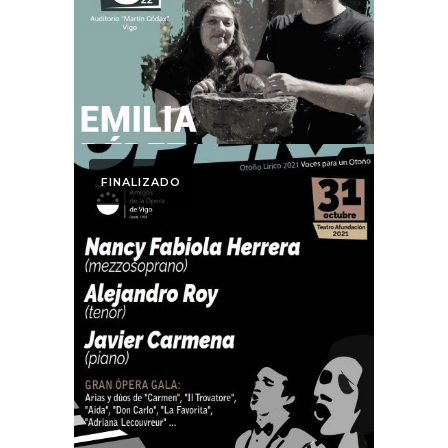
Otoño Lírico 2022
FINALIZADO
Otoño Lírico
GRAN ÓPERA
GALA: Otoño
Lírico 2021. Nancy
Fabiola Herrera
(mezzosoprano)
Alejandro Roy
(tenor)