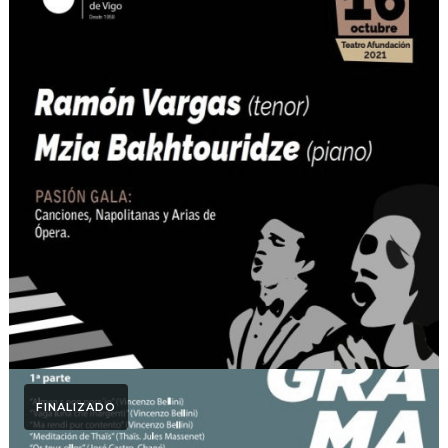
Otoño Lírico
PASIÓN GALA: Otoño
Lírico 2021. Ramón
Vargas (tenor) Mzia
Bakhtouridze (piano)
FINALIZADO