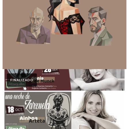
Otoño Lírico
Tristana
FINALIZADO
Otoño Lírico