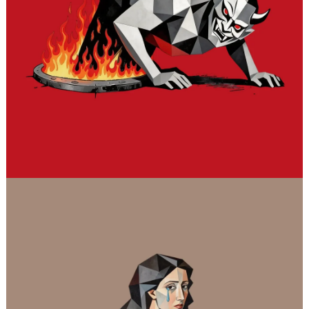
Otoño Lírico
Don Giovanni