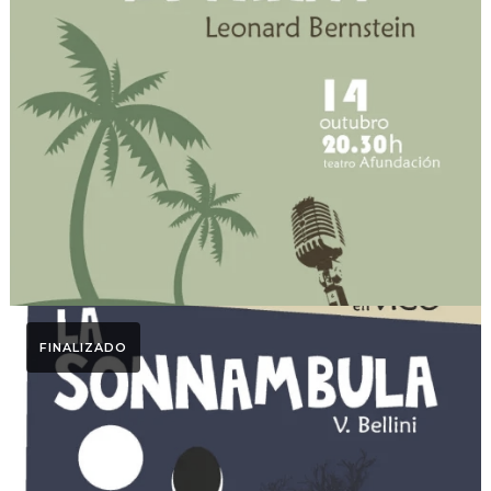
Otoño Lírico
Ópera Trouble in Tahiti
2017
FINALIZADO