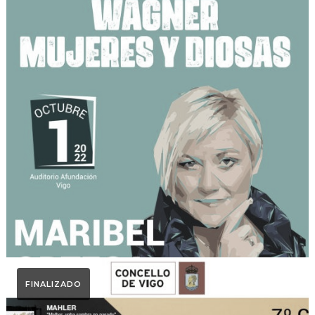
Otoño Lírico
WAGNER. MUJERES Y
DIOSAS. Otoño Lírico 2022.
Maribel Ortega
FINALIZADO