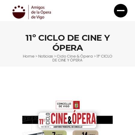
11º CICLO DE CINE Y
ÓPERA
Home
Noticias
Ciclo Cine & Ópera
11º CICLO
>
>
>
DE CINE Y ÓPERA