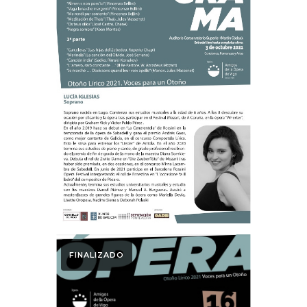
Otoño Lírico
NOVAS VOCES DA
LÍRICA GALEGA .
Otoño Lírico 2021.
FINALIZADO
Otoño Lírico