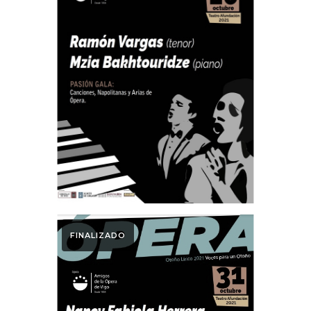
PASIÓN GALA:
Otoño Lírico 2021.
Ramón Vargas
(tenor) Mzia
Bakhtouridze
(piano)
FINALIZADO
Otoño Lírico
GRAN ÓPERA