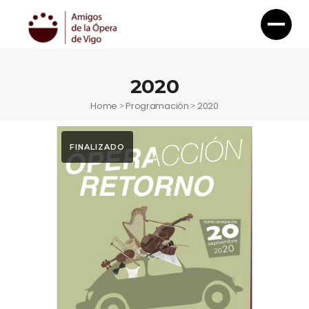
2020
Home
Programación
2020
>
>
FINALIZADO
Otoño Lírico
OPERACIÓN
RETORNO. Otoño
Lírico 2020