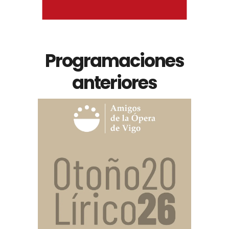
Programaciones
anteriores