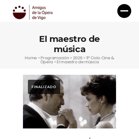
El maestro de
música
Home
Programación
2026
11º Ciclo Cine &
>
>
>
Ópera
El maestro de música
>
FINALIZADO