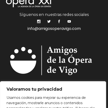
Síguenos en nuestras redes sociales
info@amigosoperavigo.com
Quiénes Somos.
Asóciate.
Mecenazgo.
Valoramos tu privacidad
Programación.
Hemeroteca.
Noticias.
Usamos cookies para mejorar su experiencia de
Contacto.
navegación, mostrarle anuncios o contenidos
Aviso Legal.
Política de Privacidad.
Política de