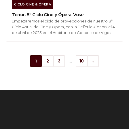
Abr 2023
CICLO CINE & ÓPERA
Tenor. 8º Ciclo Cine y Ópera. Vose
Empezaremos el ciclo de proyecciones de nuestro 8º
Ciclo Anual de Cine y Ópera, con la Película «Tenor» el 4
de abril de 2023 en el Auditorio do Concello de Vigo a
las 19 horas. El acceso es gratuito hasta completa aforo.
2
3
10
→
1
…