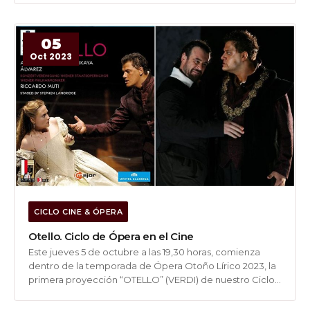
Concello de Vigo. Entrada libre hasta completar aforo.
“LUCIA DI LAMMERMOOR” (DONIZETTI).Anna...
05
Oct 2023
CICLO CINE & ÓPERA
Otello. Ciclo de Ópera en el Cine
Este jueves 5 de octubre a las 19,30 horas, comienza
dentro de la temporada de Ópera Otoño Lírico 2023, la
primera proyección “OTELLO” (VERDI) de nuestro Ciclo
de Ópera en el Cine en el Auditorio do Concello de
Vigo. Entrada libre hasta completar aforo. Aleksadrs