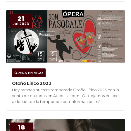
ENSAYO GENERAL el viernes 13/10/2023 a las 19:30 horas.
Podrás ver al director de...
21
Jul 2023
ÓPERA EN VIGO
Otoño Lírico 2023
Hoy arranca nuestra temporada Otoño Lírico 2023 con la
venta de entradas en Ataquilla.com Os dejamos enlace
a dossier de la temporada con información más
detallada: https://www.amigosoperavigo.com/wp-
content/uploads/pdf/outono-lirico-vigo-2023.pdf
Esperamos que os guste!!! #amigosopera
#temporadaópera #amigosoperavigo #otoñolirico2023
18
#óperavigo #temporadaóperavigo Ver enlace