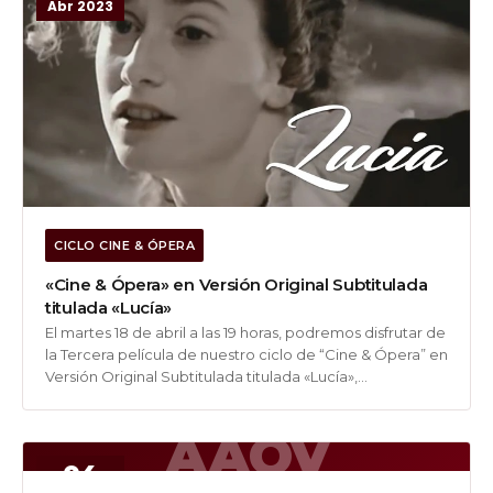
Abr 2023
CICLO CINE & ÓPERA
«Cine & Ópera» en Versión Original Subtitulada
titulada «Lucía»
El martes 18 de abril a las 19 horas, podremos disfrutar de
la Tercera película de nuestro ciclo de “Cine & Ópera” en
Versión Original Subtitulada titulada «Lucía»,
protagonizada por Amanda Boyd, John Osborn, Mark
Holland, John Daszak. Dirigida por Don Boyd Cuando los
AAOV
componentes...
04