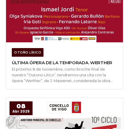
OTOÑO LÍRICO
ÚLTIMA ÓPERA DE LA TEMPORADA. WERTHER
El próximo 8 de noviembre, como broche final de
nuestro “Outono Lírico”, tendremos una cita con la
ópera “Werther”, de J. Massenet, considerada la obra
cumbre del romanticismo francés e inspirada en “Los
sufrimientos del joven Werther” de Johann Wolfgang
von Goethe.El elenco estará conformado...
08
Abr 2025