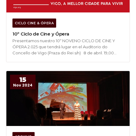
CICLO CINE & ÓPERA
10º Ciclo de Cine y Ópera
Presentamos nuestro 10º NOVENO CICLO DE CINE Y
ÓPERA 2.025 que tendrá lugar en el Auditorio do
Concello de Vigo (Praza do Rei s/n) 8 de abril. 19,00
horas PAVAROTTI (Pavarotti). Luciano Pavarotti, Nicoletta
Mantovani, Angela Gheorghiu, Carol Vaness. Director,
Ron Howard (Reino Unido, 2.019). El...
15
Nov 2024