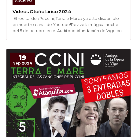
ARCHIVO
Vídeos Otoño Lírico 2024
¡El recital de «Puccini, Terra e Mare» ya está disponible
en nuestro canal de Youtube!Revive la mágica noche
del 5 de octubre en el Auditorio Afundación de Vigo con
César Gutiérrez, Beatriz Riobó y Carlos E. Pérez.Podrás
disfrutar de todas las composiciones vocales
camerísticas de...
19
Sep 2024