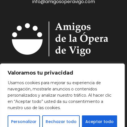
info@amigosoperavigo.com
Quiénes Somos.
Asóciate.
Mecenazgo.
Valoramos tu privacidad
Programación.
Hemeroteca.
Noticias.
Usamos cookies para mejorar su experiencia de
Contacto.
navegación, mostrarle anuncios o contenidos
Aviso Legal.
Política de Privacidad.
Política de
personalizados y analizar nuestro tráfico. Al hacer clic
Cookies.
en “Aceptar todo” usted da su consentimiento a
nuestro uso de las cookies.
Personalizar
Rechazar todo
Aceptar todo