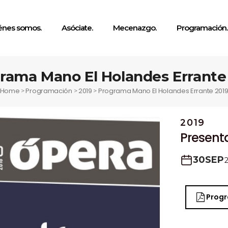
énes somos.
Asóciate.
Mecenazgo.
Programación.
rama Mano El Holandes Errante
Home
Programación
2019
Programa Mano El Holandes Errante 201
>
>
>
2019
Present
30
SEP
Prog