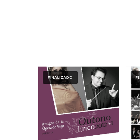
FINALIZADO
F
Ver