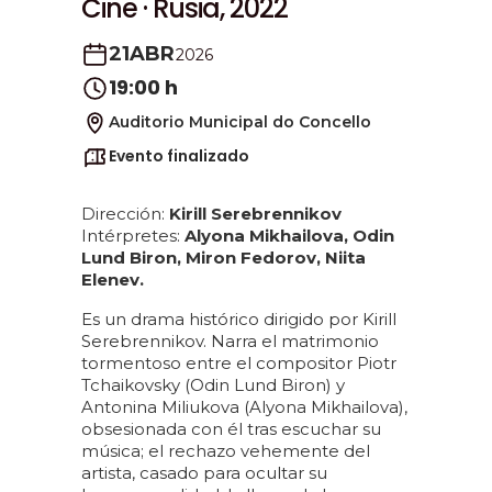
Cine · Rusia, 2022
21
ABR
2026
19:00 h
Auditorio Municipal do Concello
Evento finalizado
Dirección:
Kirill Serebrennikov
Intérpretes:
Alyona Mikhailova, Odin
Lund Biron, Miron Fedorov, Niita
Elenev.
Es un drama histórico dirigido por Kirill
Serebrennikov. Narra el matrimonio
tormentoso entre el compositor Piotr
Tchaikovsky (Odin Lund Biron) y
Antonina Miliukova (Alyona Mikhailova),
obsesionada con él tras escuchar su
música; el rechazo vehemente del
artista, casado para ocultar su