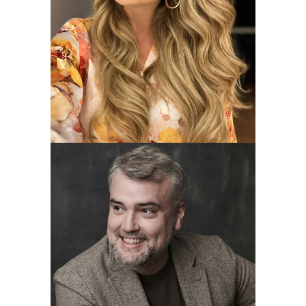
Soprano
Sofía Esparza
Barítono
Gerardo Bullón