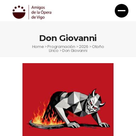
Don Giovanni
Home
Programación
2026
Otoño
>
>
>
Lírico
Don Giovanni
>