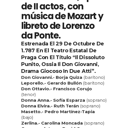
de II actos, con
música de Mozart y
libreto de Lorenzo
da Ponte.
Estrenada El 29 De Octubre De
1.787 En El Teatro Estatal De
Praga Con El Título “Il Dissoluto
Punito, Ossia Il Don Giovanni,
Drama Giocoso In Due Atti”.
Don Giovanni.- Borja Quiza
(barítono)
Leporello.- Gerardo Bullón
(barítono)
Don Ottavio.- Francisco Corujo
(tenor)
Donna Anna.- Sofía Esparza
(soprano)
Donna Elvira.- Ruth Terán
(soprano)
Masetto.- Pedro Martínez-Tapia
(bajo)
Zerlina.- Carolina Moncada
(soprano)