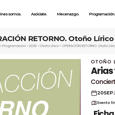
énes somos.
Asóciate.
Mecenazgo.
Programación.
ACIÓN RETORNO. Otoño Lírico
Programación
2020
Otoño Lírico
OPERACIÓN RETORNO. Otoño Líri
>
>
>
>
OTOÑO L
Arias
Concier
20
SEP
Evento fi
Ficha