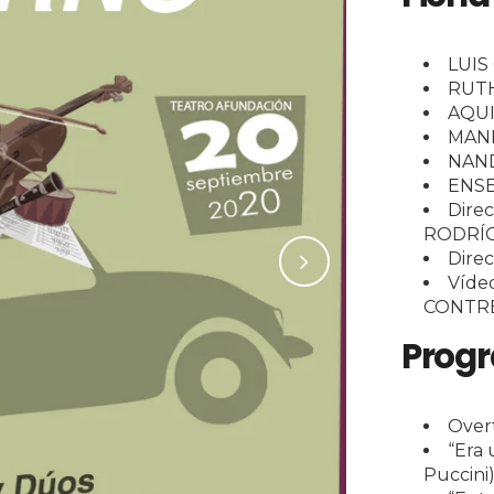
LUIS
RUTH
AQUI
MANE
NAND
ENSE
Dire
RODRÍ
Dire
Víde
CONTR
Prog
Overt
“Era 
Puccini