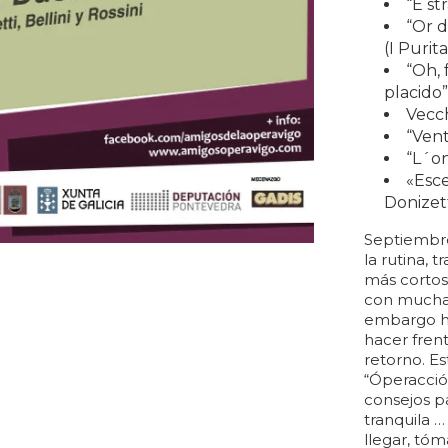
“E st
“Or d
(I Purita
“Oh, 
placido”
Vecch
“Vent
“L´on
«Esce
Donizett
Septiembre
la rutina, t
más cortos
con muchas 
embargo ha
hacer fren
retorno. Es
“Óperacció
consejos pa
tranquila 
llegar, tó