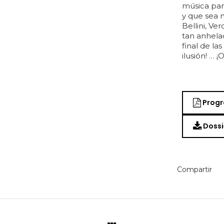
música par
y que sea 
Bellini, Ver
tan anhela
final de la
ilusión! … 
Progr
Dossi