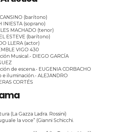
 CANSINO (barítono)
 INIESTA (soprano)
LES MACHADO (tenor)
L ESTEVE (barítono)
O LLERA (actor)
MBLE VIGO 430
cción Musical.- DIEGO GARCÍA
GUEZ
cción de escena.- EUGENIA CORBACHO
o e iluminación.- ALEJANDRO
ERAS CORTÉS
rama
ura (La Gazza Ladra. Rossini)
uguale la voce” (Gianni Schicchi.
)