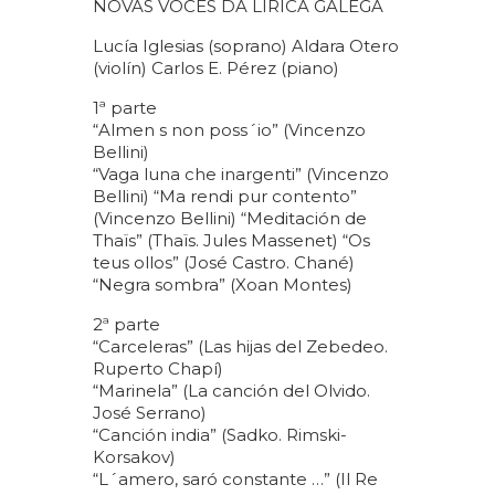
NOVAS VOCES DA LÍRICA GALEGA
Lucía Iglesias (soprano) Aldara Otero
(violín) Carlos E. Pérez (piano)
1ª parte
“Almen s non poss´io” (Vincenzo
Bellini)
“Vaga luna che inargenti” (Vincenzo
Bellini) “Ma rendi pur contento”
(Vincenzo Bellini) “Meditación de
Thaïs” (Thaïs. Jules Massenet) “Os
teus ollos” (José Castro. Chané)
“Negra sombra” (Xoan Montes)
2ª parte
“Carceleras” (Las hijas del Zebedeo.
Ruperto Chapí)
“Marinela” (La canción del Olvido.
José Serrano)
“Canción india” (Sadko. Rimski-
Korsakov)
“L´amero, saró constante …” (Il Re