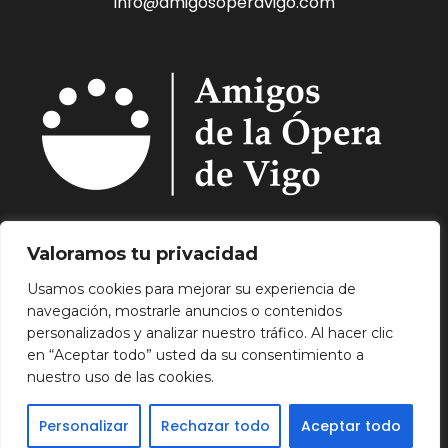
info@amigosoperavigo.com
Quiénes Somos.
Asóciate.
Mecenazgo.
Valoramos tu privacidad
Programación.
Hemeroteca.
Noticias.
Usamos cookies para mejorar su experiencia de
Contacto.
navegación, mostrarle anuncios o contenidos
Aviso Legal.
Política de Privacidad.
Política de
personalizados y analizar nuestro tráfico. Al hacer clic
Cookies.
en “Aceptar todo” usted da su consentimiento a
nuestro uso de las cookies.
Personalizar
Rechazar todo
Aceptar todo