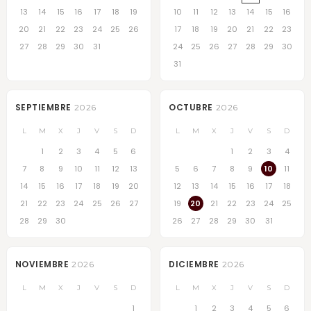
13
14
15
16
17
18
19
10
11
12
13
14
15
16
20
21
22
23
24
25
26
17
18
19
20
21
22
23
27
28
29
30
31
24
25
26
27
28
29
30
31
SEPTIEMBRE
OCTUBRE
2026
2026
L
M
X
J
V
S
D
L
M
X
J
V
S
D
1
2
3
4
5
6
1
2
3
4
7
8
9
10
11
12
13
5
6
7
8
9
10
11
14
15
16
17
18
19
20
12
13
14
15
16
17
18
21
22
23
24
25
26
27
19
20
21
22
23
24
25
28
29
30
26
27
28
29
30
31
NOVIEMBRE
DICIEMBRE
2026
2026
L
M
X
J
V
S
D
L
M
X
J
V
S
D
1
1
2
3
4
5
6