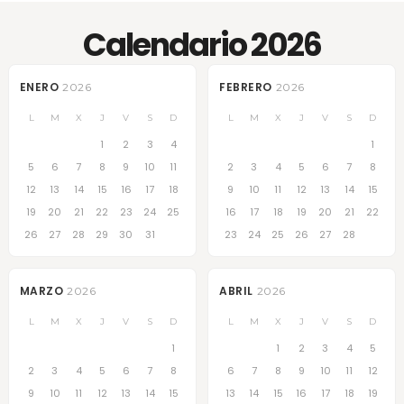
Calendario 2026
ENERO
FEBRERO
2026
2026
L
M
X
J
V
S
D
L
M
X
J
V
S
D
1
2
3
4
1
5
6
7
8
9
10
11
2
3
4
5
6
7
8
12
13
14
15
16
17
18
9
10
11
12
13
14
15
19
20
21
22
23
24
25
16
17
18
19
20
21
22
26
27
28
29
30
31
23
24
25
26
27
28
MARZO
ABRIL
2026
2026
L
M
X
J
V
S
D
L
M
X
J
V
S
D
1
1
2
3
4
5
2
3
4
5
6
7
8
6
7
8
9
10
11
12
9
10
11
12
13
14
15
13
14
15
16
17
18
19