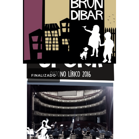
2016
Dosier Prensa
Brundibar
FINALIZADO
2016
Dosier
Actividades y
Prensa
temporada 2016