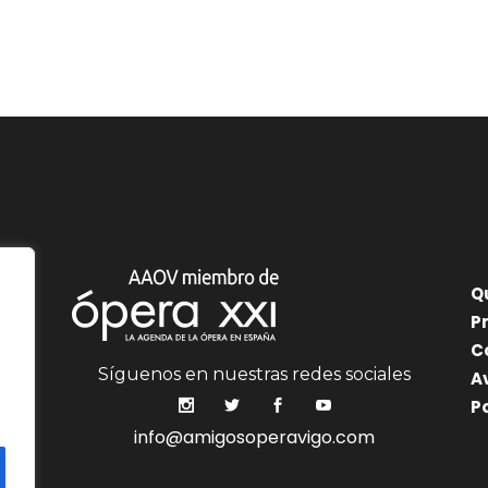
Q
P
C
Síguenos en nuestras redes sociales
A
P
info@amigosoperavigo.com