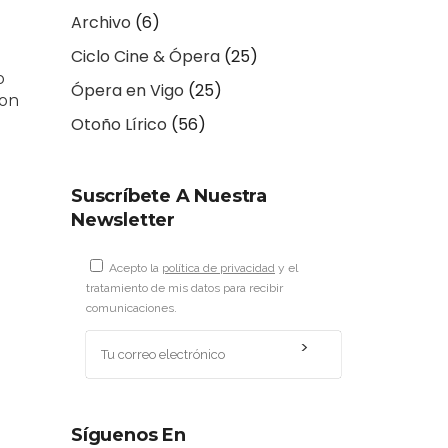
Archivo
(6)
Ciclo Cine & Ópera
(25)
o
Ópera en Vigo
(25)
con
Otoño Lírico
(56)
Suscríbete A Nuestra
Newsletter
Acepto la
política de privacidad
y el
tratamiento de mis datos para recibir
comunicaciones.
Síguenos En