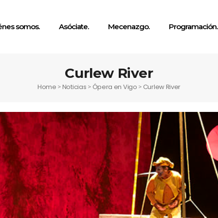
énes somos.
Asóciate.
Mecenazgo.
Programación.
Curlew River
Home
Noticias
Ópera en Vigo
Curlew River
>
>
>