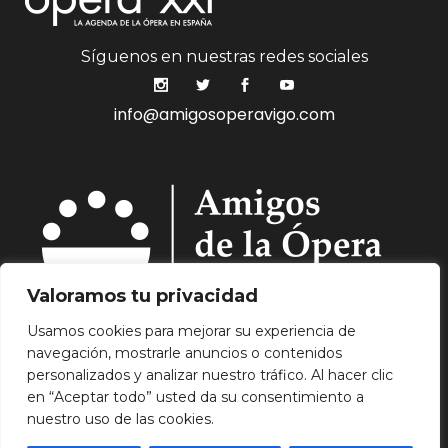
Síguenos en nuestras redes sociales
info@amigosoperavigo.com
Valoramos tu privacidad
Usamos cookies para mejorar su experiencia de
navegación, mostrarle anuncios o contenidos
Quiénes Somos.
Asóciate.
Mecenazgo.
personalizados y analizar nuestro tráfico. Al hacer clic
Programación.
Hemeroteca.
Noticias.
en “Aceptar todo” usted da su consentimiento a
Contacto.
nuestro uso de las cookies.
Aviso Legal.
Política de Privacidad.
Política de