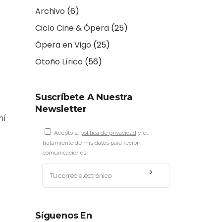
Archivo
(6)
Ciclo Cine & Ópera
(25)
Ópera en Vigo
(25)
Otoño Lírico
(56)
Suscríbete A Nuestra
Newsletter
mí
Acepto la
política de privacidad
y el
tratamiento de mis datos para recibir
comunicaciones.
Síguenos En