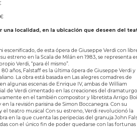
€
 €
 una localidad, en la ubicación que deseen del teat
i escenificado, de esta ópera de Giuseppe Verdi con libr
 su estreno en la Scala de Milán en 1983, se representa e
ropio Verdi, “para él mismo”.
 80 años, Falstaff es la última ópera de Giuseppe Verdi y 
aliano. La obra está basada en Las alegres comadres de
en algunas escenas de Enrique IV, ambas de William
rial de Verdi cimentado en las creaciones del dramaturg
uevamente en el también compositor y libretista Arrigo Boi
y en la revisión parisina de Simon Boccanegra. Con su
y el teatro musical Con su estreno, Verdi revolucionó la
bra en la que cuenta las peripecias del granuja John Fals
adas con el único fin de poder quedarse con las fortunas