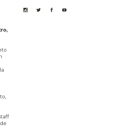
ro,
eto
n
la
o
to,
taff
 de