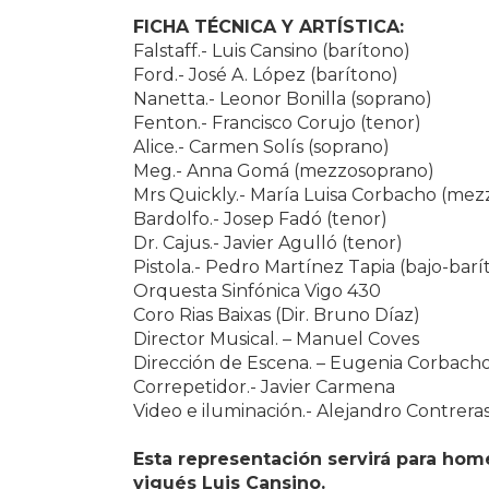
FICHA TÉCNICA Y ARTÍSTICA:
Falstaff.- Luis Cansino (barítono)
Ford.- José A. López (barítono)
Nanetta.- Leonor Bonilla (soprano)
Fenton.- Francisco Corujo (tenor)
Alice.- Carmen Solís (soprano)
Meg.- Anna Gomá (mezzosoprano)
Mrs Quickly.- María Luisa Corbacho (me
Bardolfo.- Josep Fadó (tenor)
Dr. Cajus.- Javier Agulló (tenor)
Pistola.- Pedro Martínez Tapia (bajo-barí
Orquesta Sinfónica Vigo 430
Coro Rias Baixas (Dir. Bruno Díaz)
Director Musical. – Manuel Coves
Dirección de Escena. – Eugenia Corbach
Correpetidor.- Javier Carmena
Video e iluminación.- Alejandro Contrera
Esta representación servirá para home
vigués Luis Cansino.