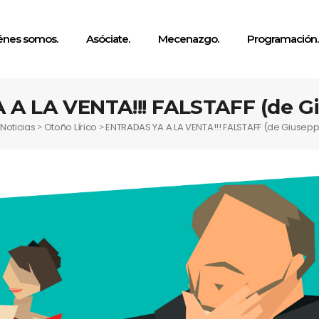
énes somos.
Asóciate.
Mecenazgo.
Programación.
A LA VENTA!!! FALSTAFF (de Gi
Noticias
Otoño Lírico
ENTRADAS YA A LA VENTA!!! FALSTAFF (de Giusepp
>
>