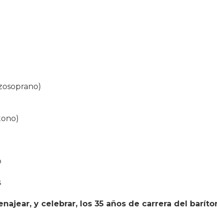
zzosoprano)
tono)
o
s
najear, y celebrar, los 35 años de carrera del baríto