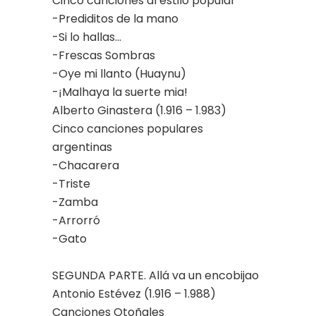
Cinco canciones al estilo popular
-Prediditos de la mano
-Si lo hallas…
-Frescas Sombras
-Oye mi llanto (Huaynu)
-¡Malhaya la suerte mia!
Alberto Ginastera (1.916 – 1.983)
Cinco canciones populares
argentinas
-Chacarera
-Triste
-Zamba
-Arrorró
-Gato
SEGUNDA PARTE. Allá va un encobijao
Antonio Estévez (1.916 – 1.988)
Canciones Otoñales