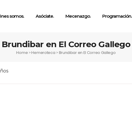
énes somos.
Asóciate.
Mecenazgo.
Programación.
Brundibar en El Correo Gallego
Home
Hemeroteca
Brundibar en El Correo Gallego
>
>
iños