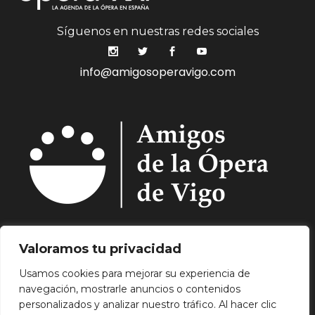
Síguenos en nuestras redes sociales
info@amigosoperavigo.com
Quiénes Somos.
Asóciate.
Mecenazgo.
Valoramos tu privacidad
Programación.
Hemeroteca.
Noticias.
Usamos cookies para mejorar su experiencia de
Contacto.
navegación, mostrarle anuncios o contenidos
Aviso Legal.
Política de Privacidad.
Política de
personalizados y analizar nuestro tráfico. Al hacer clic