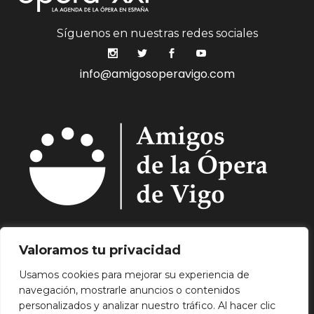
Síguenos en nuestras redes sociales
info@amigosoperavigo.com
Quiénes Somos.
Asóciate.
Mecenazgo.
Valoramos tu privacidad
Programación.
Hemeroteca.
Noticias.
Usamos cookies para mejorar su experiencia de
Contacto.
navegación, mostrarle anuncios o contenidos
Aviso Legal.
Política de Privacidad.
Política de
personalizados y analizar nuestro tráfico. Al hacer clic