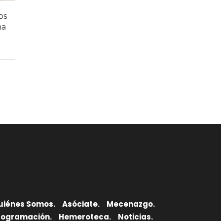
os
ma
uiénes Somos.
Asóciate.
Mecenazgo.
rogramación.
Hemeroteca.
Noticias.