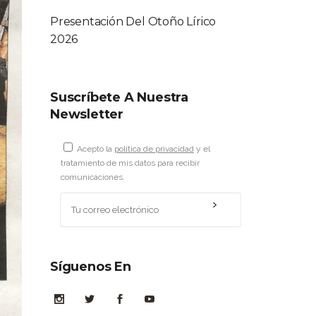
Presentación Del Otoño Lírico
2026
Suscríbete A Nuestra
Newsletter
Acepto la
política de privacidad
y el
tratamiento de mis datos para recibir
comunicaciones.
Síguenos En