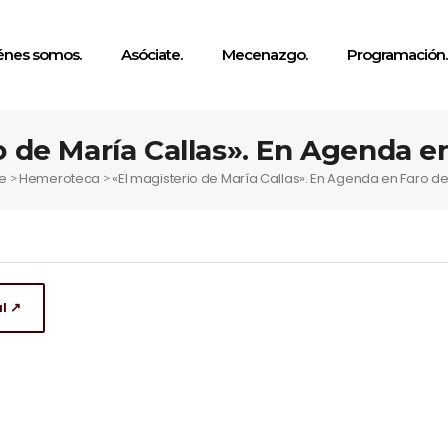
énes somos.
Asóciate.
Mecenazgo.
Programación.
o de María Callas». En Agenda e
e
Hemeroteca
«El magisterio de María Callas». En Agenda en Faro d
>
>
al ↗