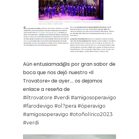
Aún entusiamad@s por gran sabor de
boca que nos dejó nuestro «Il
Trovatore» de ayer…. os dejamos
enlace a reseña de
#iltrovatore
#verdi
#amigosoperavigo
#farodevigo
#oÌ?pera
#óperavigo
#amigosoperavigo
#otoñolírico2023
#verdi