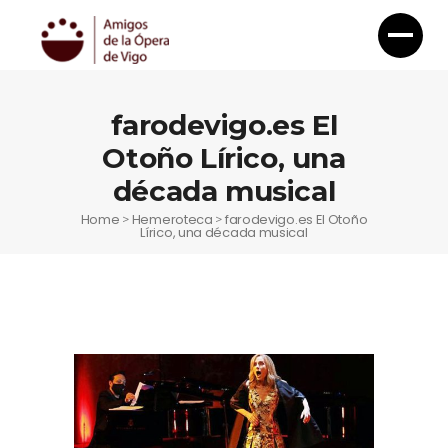
farodevigo.es El
Otoño Lírico, una
década musical
Home
Hemeroteca
farodevigo.es El Otoño
>
>
Lírico, una década musical