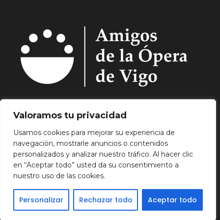
Quiénes Somos.
Asóciate.
Mecenazgo.
Valoramos tu privacidad
Programación.
Hemeroteca.
Noticias.
Usamos cookies para mejorar su experiencia de
Contacto.
navegación, mostrarle anuncios o contenidos
Aviso Legal.
Política de Privacidad.
Política de
personalizados y analizar nuestro tráfico. Al hacer clic
Cookies.
en “Aceptar todo” usted da su consentimiento a
nuestro uso de las cookies.
Personalizar
Rechazar todo
Aceptar todo