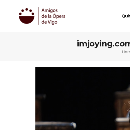
Qui
imjoying.co
Ho