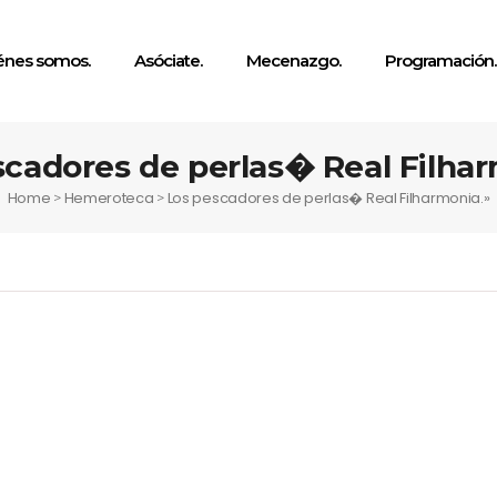
énes somos.
Asóciate.
Mecenazgo.
Programación.
scadores de perlas� Real Filhar
Home
Hemeroteca
Los pescadores de perlas� Real Filharmonia.»
>
>