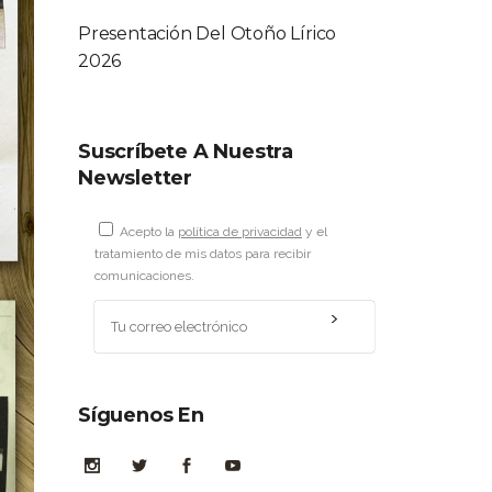
Presentación Del Otoño Lírico
2026
Suscríbete A Nuestra
Newsletter
Acepto la
política de privacidad
y el
tratamiento de mis datos para recibir
comunicaciones.
Síguenos En