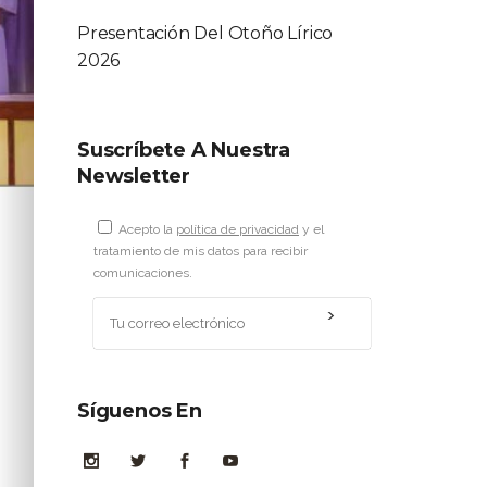
Presentación Del Otoño Lírico
2026
Suscríbete A Nuestra
Newsletter
Acepto la
política de privacidad
y el
tratamiento de mis datos para recibir
comunicaciones.
Síguenos En