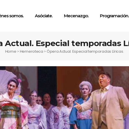
énes somos.
Asóciate.
Mecenazgo.
Programación.
 Actual. Especial temporadas Lí
Home
Hemeroteca
Ópera Actual. Especial temporadas Líricas.
>
>