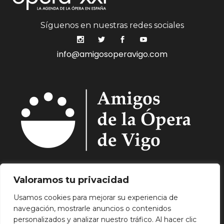
Síguenos en nuestras redes sociales
info@amigosoperavigo.com
Quiénes Somos.
Asóciate.
Mecenazgo.
Valoramos tu privacidad
Programación.
Hemeroteca.
Noticias.
Usamos cookies para mejorar su experiencia de
Contacto.
navegación, mostrarle anuncios o contenidos
Aviso Legal.
Política de Privacidad.
Política de
personalizados y analizar nuestro tráfico. Al hacer clic