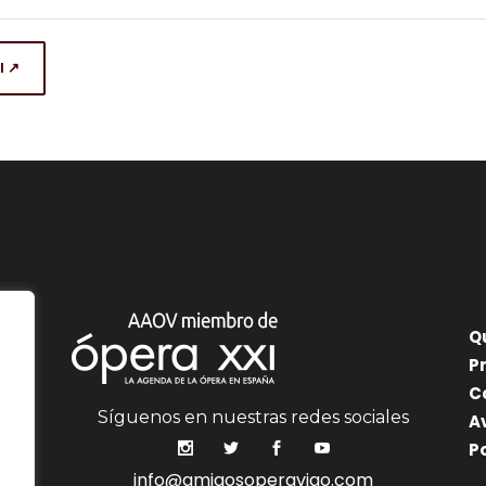
l ↗
Q
P
C
Síguenos en nuestras redes sociales
A
P
info@amigosoperavigo.com