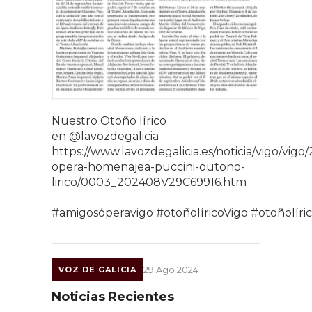
Nuestro Otoño lírico
en
@lavozdegalicia
https://www.lavozdegalicia.es/noticia/vigo/vig
opera-homenajea-puccini-outono-
lirico/0003_202408V29C69916.htm
#amigosóperavigo
#otoñolíricoVigo
#otoñolíri
29 Ago 2024
VOZ DE GALICIA
Noticias Recientes