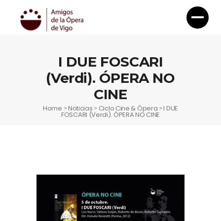
I DUE FOSCARI
(Verdi). ÓPERA NO
CINE
Home
Noticias
Ciclo Cine & Ópera
I DUE
>
>
>
FOSCARI (Verdi). ÓPERA NO CINE