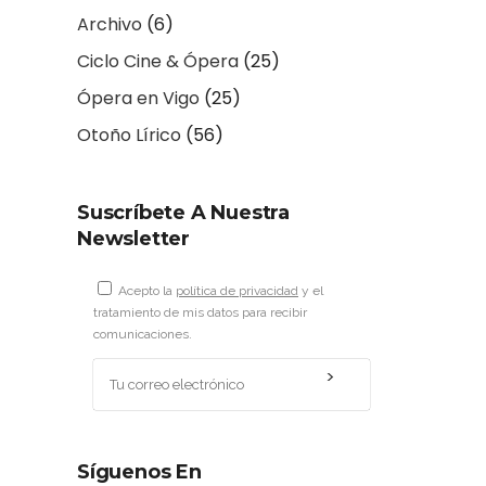
Archivo
(6)
Ciclo Cine & Ópera
(25)
Ópera en Vigo
(25)
Otoño Lírico
(56)
Suscríbete A Nuestra
Newsletter
Acepto la
política de privacidad
y el
tratamiento de mis datos para recibir
comunicaciones.
Síguenos En