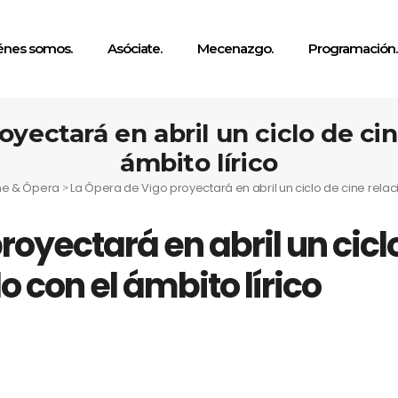
énes somos.
Asóciate.
Mecenazgo.
Programación.
yectará en abril un ciclo de ci
ámbito lírico
ine & Ópera
La Ópera de Vigo proyectará en abril un ciclo de cine relac
>
royectará en abril un cicl
o con el ámbito lírico