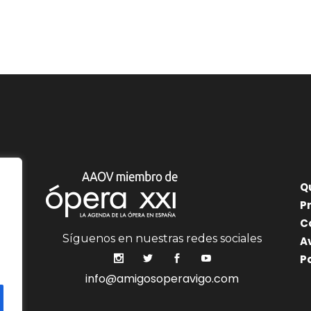
Q
P
C
Síguenos en nuestras redes sociales
A
P
info@amigosoperavigo.com