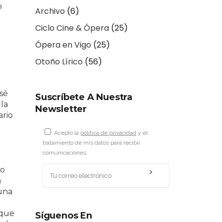
o
Archivo
(6)
Ciclo Cine & Ópera
(25)
Ópera en Vigo
(25)
Otoño Lírico
(56)
sé
Suscríbete A Nuestra
 la
Newsletter
ario
Acepto la
política de privacidad
y el
tratamiento de mis datos para recibir
comunicaciones.
ro
a
 una
 que
Síguenos En