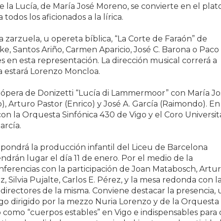
 la Lucía, de María José Moreno, se convierte en el plat
odos los aficionados a la lírica.
zarzuela, u opereta bíblica, “La Corte de Faraón” de
ke, Santos Ariño, Carmen Aparicio, José C. Barona o Paco
s en esta representación. La dirección musical correrá a
a estará Lorenzo Moncloa.
la ópera de Donizetti “Lucía di Lammermoor” con María Jo
, Arturo Pastor (Enrico) y José A. García (Raimondo). En
on la Orquesta Sinfónica 430 de Vigo y el Coro Universit
arcía.
o pondrá la producción infantil del Liceu de Barcelona
ndrán lugar el día 11 de enero. Por el medio de la
ferencias con la participación de Joan Matabosch, Artu
ez, Silvia Pujalte, Carlos E. Pérez, y la mesa redonda con l
 directores de la misma. Conviene destacar la presencia,
igo dirigido por la mezzo Nuria Lorenzo y de la Orquesta
o como “cuerpos estables” en Vigo e indispensables para