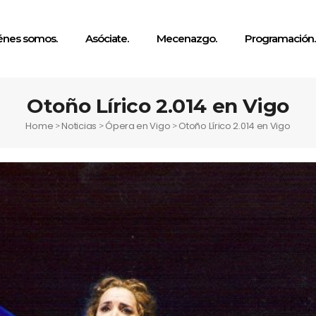
énes somos.
Asóciate.
Mecenazgo.
Programación.
Otoño Lírico 2.014 en Vigo
Home
Noticias
Ópera en Vigo
Otoño Lírico 2.014 en Vigo
>
>
>