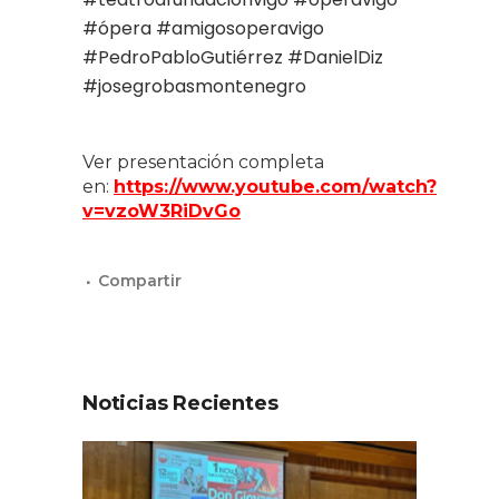
#ópera
#amigosoperavigo
#PedroPabloGutiérrez
#DanielDiz
#josegrobasmontenegro
Ver presentación completa
en:
https://www.youtube.com/watch?
v=vzoW3RiDvGo
Noticias Recientes