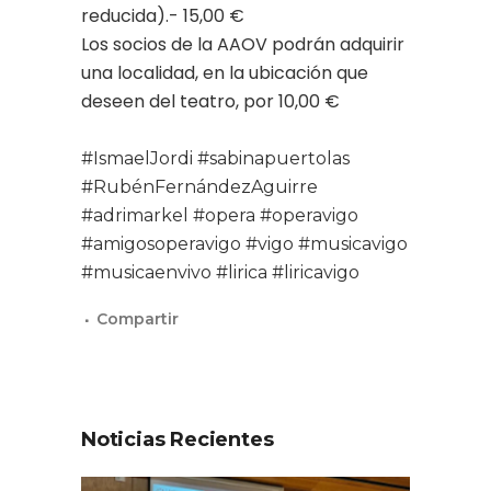
reducida).- 15,00 €
Los socios de la AAOV podrán adquirir
una localidad, en la ubicación que
deseen del teatro, por 10,00 €
#IsmaelJordi
#sabinapuertolas
#RubénFernándezAguirre
#adrimarkel
#opera
#operavigo
#amigosoperavigo
#vigo
#musicavigo
#musicaenvivo
#lirica
#liricavigo
Noticias Recientes