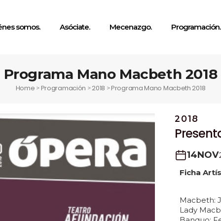
énes somos.
Asóciate.
Mecenazgo.
Programación.
Programa Mano Macbeth 2018
Home
Programación
2018
Programa Mano Macbeth 2018
>
>
>
2018
Present
14
NOV
Ficha Artí
Macbeth: J
Lady Macbe
Banquo: Fe