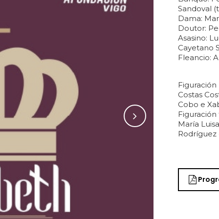
Sandoval (
Dama: Mari
Doutor: Pe
Asasino: L
Cayetano S
Fleancio: A
Figuración
Costas Cost
Cobo e Xab
Figuración
María Luis
Rodríguez 
Prog