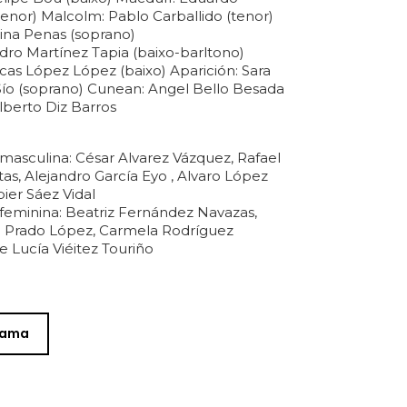
tenor) Malcolm: Pablo Carballido (tenor)
na Penas (soprano)
dro Martínez Tapia (baixo-barltono)
ucas López López (baixo) Aparición: Sara
ío (soprano) Cunean: Angel Bello Besada
lberto Diz Barros
 masculina: César Alvarez Vázquez, Rafael
as, Alejandro García Eyo , Alvaro López
ier Sáez Vidal
 feminina: Beatriz Fernández Navazas,
a Prado López, Carmela Rodríguez
e Lucía Viéitez Touriño
rama