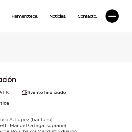
Hemeroteca.
Noticias.
Contacto.
ación
Evento finalizado
2018
stica
osé A. López (barítono)
th: Maribel Ortega (soprano)
lipe Bou (baixo) Macduff: Eduardo