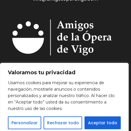
Quiénes Somos.
Asóciate.
Mecenazgo.
Valoramos tu privacidad
Programación.
Hemeroteca.
Noticias.
Usamos cookies para mejorar su experiencia de
Contacto.
navegación, mostrarle anuncios o contenidos
Aviso Legal.
Política de Privacidad.
Política de
personalizados y analizar nuestro tráfico. Al hacer clic
Cookies.
en “Aceptar todo” usted da su consentimiento a
nuestro uso de las cookies.
Personalizar
Rechazar todo
Aceptar todo