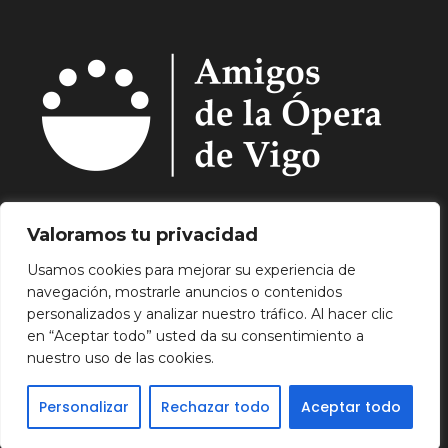
Quiénes Somos.
Asóciate.
Mecenazgo.
Valoramos tu privacidad
Programación.
Hemeroteca.
Noticias.
Usamos cookies para mejorar su experiencia de
Contacto.
navegación, mostrarle anuncios o contenidos
Aviso Legal.
Política de Privacidad.
Política de
personalizados y analizar nuestro tráfico. Al hacer clic
Cookies.
en “Aceptar todo” usted da su consentimiento a
nuestro uso de las cookies.
Personalizar
Rechazar todo
Aceptar todo