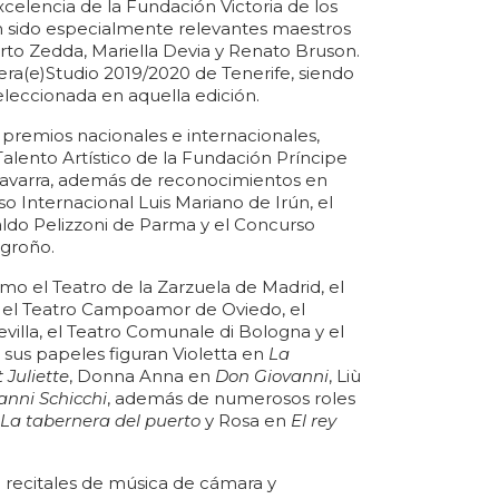
xcelencia de la Fundación Victoria de los
n sido especialmente relevantes maestros
o Zedda, Mariella Devia y Renato Bruson.
a(e)Studio 2019/2020 de Tenerife, siendo
eleccionada en aquella edición.
remios nacionales e internacionales,
Talento Artístico de la Fundación Príncipe
Navarra, además de reconocimientos en
Internacional Luis Mariano de Irún, el
ldo Pelizzoni de Parma y el Concurso
ogroño.
o el Teatro de la Zarzuela de Madrid, el
a, el Teatro Campoamor de Oviedo, el
villa, el Teatro Comunale di Bologna y el
 sus papeles figuran Violetta en
La
Juliette
, Donna Anna en
Don Giovanni
, Liù
anni Schicchi
, además de numerosos roles
La tabernera del puerto
y Rosa en
El rey
 recitales de música de cámara y