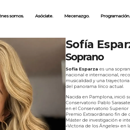
énes somos.
Asóciate.
Mecenazgo.
Programación.
Sofía Espar
Soprano
Sofía Esparza
es una sopran
nacional e internacional, reco
musicalidad y una trayectoria
del panorama lírico actual.
Nacida en Pamplona, inició su
Conservatorio Pablo Sarasate.
en el Conservatorio Superior
Premio Extraordinario fin de 
Máster de investigación e in
«Victoria de los Ángeles» en