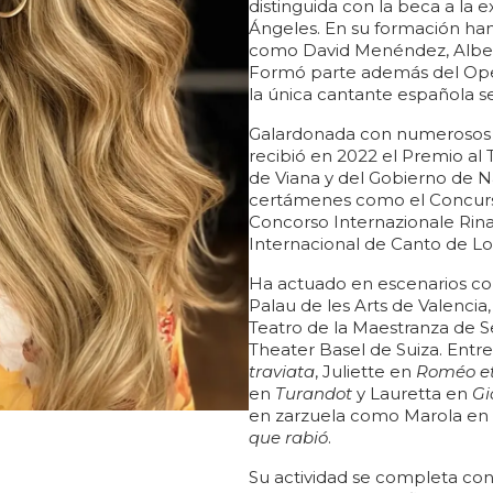
distinguida con la beca a la e
Ángeles. En su formación ha
como David Menéndez, Albert
Formó parte además del Oper
la única cantante española s
Galardonada con numerosos p
recibió en 2022 el Premio al 
de Viana y del Gobierno de 
certámenes como el Concurso 
Concorso Internazionale Rina
Internacional de Canto de L
Ha actuado en escenarios com
Palau de les Arts de Valenci
Teatro de la Maestranza de Se
Theater Basel de Suiza. Entre
traviata
, Juliette en
Roméo et 
en
Turandot
y Lauretta en
Gi
en zarzuela como Marola en
que rabió
.
Su actividad se completa con