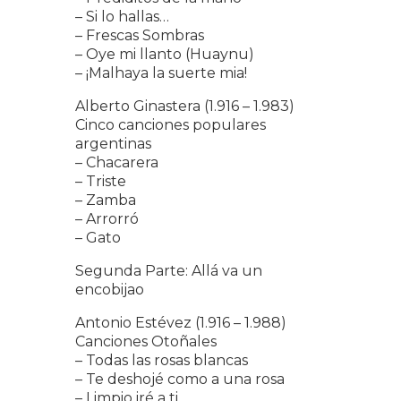
– Si lo hallas…
– Frescas Sombras
– Oye mi llanto (Huaynu)
– ¡Malhaya la suerte mia!
Alberto Ginastera (1.916 – 1.983)
Cinco canciones populares
argentinas
– Chacarera
– Triste
– Zamba
– Arrorró
– Gato
Segunda Parte: Allá va un
encobijao
Antonio Estévez (1.916 – 1.988)
Canciones Otoñales
– Todas las rosas blancas
– Te deshojé como a una rosa
– Limpio iré a ti