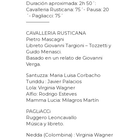
Duración aproximada: 2h 50´:
Cavalleria Rusticana: 75´- Pausa: 20
´- Pagliacci: 75´
—————
CAVALLERIA RUSTICANA
Pietro Mascagni
Libreto Giovanni Targioni – Tozzetti y
Guido Menasci.
Basado en un relato de Giovanni
Verga.
Santuzza: Maria Luisa Corbacho
Turiddu : Javier Palacios
Lola: Virginia Wagner
Alfio: Rodrigo Esteves
Mamma Lucia: Milagros Martín
PAGLiACCi
Ruggero Leoncavallo
Música y libreto.
Nedda (Colombina) : Virginia Wagner