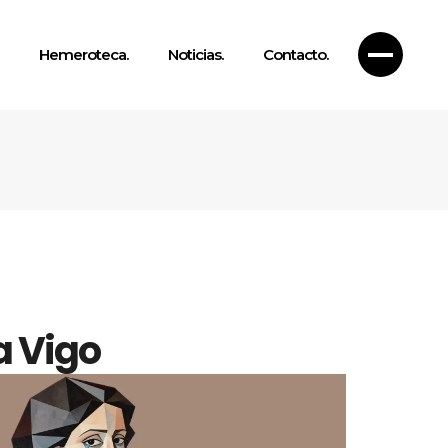
Hemeroteca.
Noticias.
Contacto.
a Vigo